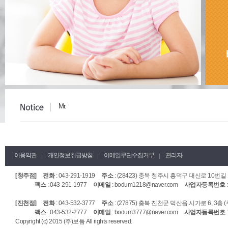
Mr.
Mr.
Mr.
Mr.
Mr.
이용약관
개인정보취급방침
이메일무단수집거부
관리자
Mr.
[청주점]
전화
: 043-291-1919
주소
: (28423) 충북 청주시 흥덕구 대신로 10번길 
Mr.
팩스
: 043-291-1977
이메일
: bodum1218@naver.com
사업자등록번호
:
Mr.
[진천점]
전화
: 043-532-3777
주소
: (27875) 충북 진천군 덕산읍 시가로 6, 3층 
Mr.
팩스
: 043-532-2777
이메일
: bodum3777@naver.com
사업자등록번호
:
Mr.
Copyright (c) 2015 (주)보듬 All rights reserved.