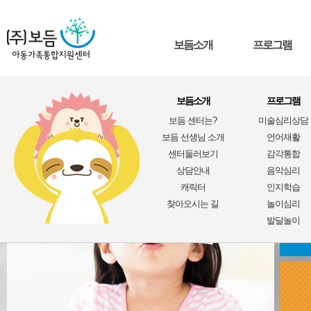
보듬소개
프로그램
보듬소개
프로그램
보듬 센터는?
미술심리상담
보듬 선생님 소개
언어재활
센터둘러보기
감각통합
상담안내
음악심리
캐릭터
인지학습
찾아오시는 길
놀이심리
발달놀이