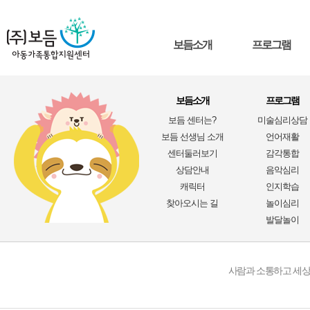
보듬소개
프로그램
보듬소개
프로그램
보듬 센터는?
미술심리상담
보듬 선생님 소개
언어재활
센터둘러보기
감각통합
공지사항
상담안내
음악심리
캐릭터
인지학습
찾아오시는 길
놀이심리
발달놀이
사람과 소통하고 세상