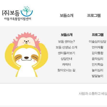
보듬소개
프로그램
보듬소개
프로그램
보듬 센터는?
미술심리상담
보듬 선생님 소개
언어재활
센터둘러보기
감각통합
공지사항
상담안내
음악심리
캐릭터
인지학습
찾아오시는 길
놀이심리
발달놀이
사람과 소통하고 세상